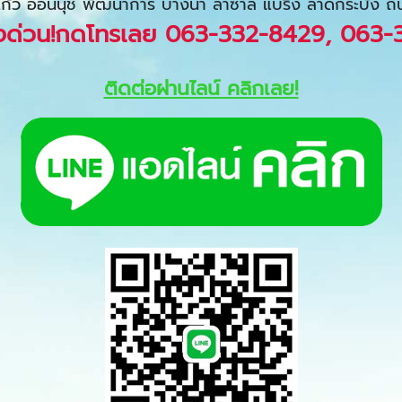
งแก้ว อ่อนนุช พัฒนาการ บางนา ลาซาล แบริ่ง ลาดกระบัง ถ
างด่วน!กดโทรเลย
063-332-8429
,
063-
ติดต่อผ่านไลน์ คลิกเลย!