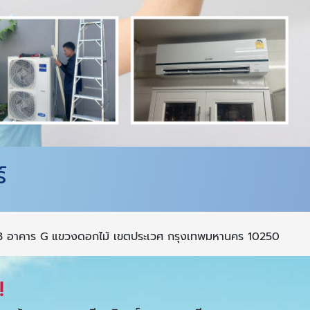
์
ท์ 3 อาคาร G แขวงดอกไม้ เขตประเวศ กรุงเทพมหานคร 10250
!