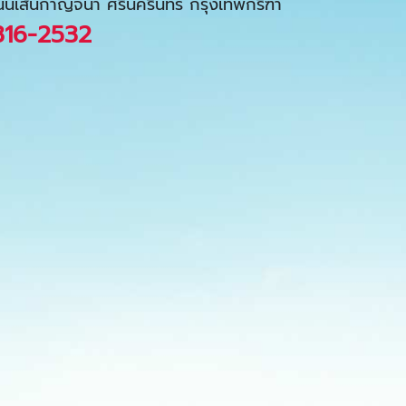
นนเส้นกาญจนา ศรีนครินทร์ กรุงเทพกรีฑา
316-2532